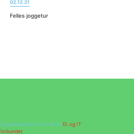
02.12.21
Felles joggetur
Organisasjonen er en del av
EL og IT
Forbundet