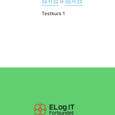
24.11.22
til
30.11.22
Testkurs 1